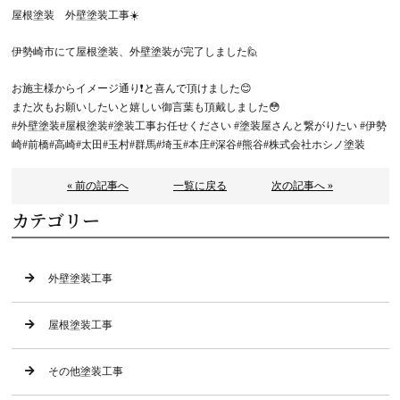
屋根塗装 外壁塗装工事☀️
伊勢崎市にて屋根塗装、外壁塗装が完了しました🙋
お施主様からイメージ通り❗️と喜んで頂けました😊
また次もお願いしたいと嬉しい御言葉も頂戴しました😳
#外壁塗装#屋根塗装#塗装工事お任せください #塗装屋さんと繋がりたい #伊勢
崎#前橋#高崎#太田#玉村#群馬#埼玉#本庄#深谷#熊谷#株式会社ホシノ塗装
« 前の記事へ
一覧に戻る
次の記事へ »
カテゴリー
外壁塗装工事
屋根塗装工事
その他塗装工事